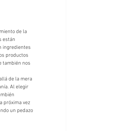
miento de la 
s están 
n ingredientes 
los productos 
e también nos 
allá de la mera 
ía. Al elegir 
ambién 
a próxima vez 
endo un pedazo 