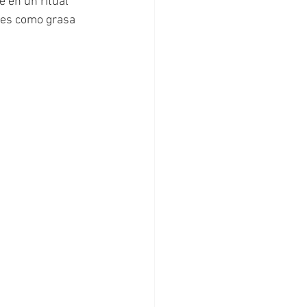
 en un ritual 
les como grasa 