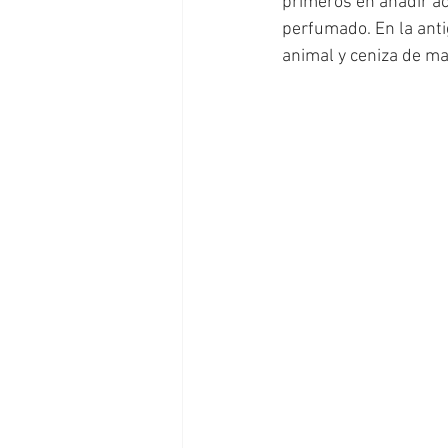
primeros en añadir ac
perfumado. En la ant
animal y ceniza de ma